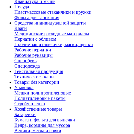
Клавиатура и мышь
Посуда
Пластмассовые стаканчики и кружки
Фольга для запекания
Средства индивидуальной защиты
Краги
Медицинские расходные материалы
Перчатки с обливом
Прочие защитные очки, маски, щитки
Рабочие перчатки
Рабочие рукавицы
Спецобувь
Спецодежда
Текстильная продукция
Технические ткани
Товары без категории
Упаковка
Мешки полипропиленовые
Полиэтиленовые пакеты
Стрейч пленка
Хозяйственные товары
Батарейки
Бумага и фольга для выпечки
Ведра, корзины для мусора
Веники, метла и совки