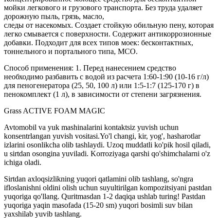
мойки легкового и грузового транспорта. Без труда удаляет
дорожную пыль, грязь, масло,
следы от насекомых. Создает стойкую обильную пену, которая
легко смывается с поверхности. Содержит антикоррозионные
добавки. Подходит для всех типов моек: бесконтактных,
тоннельного и портального типа, МСО.
Способ применения: 1. Перед нанесением средство
необходимо разбавить с водой из расчета 1:60-1:90 (10-16 г/л)
для пеногенератора (25, 50, 100 л) или 1:5-1:7 (125-170 г) в
пенокомплект (1 л), в зависимости от степени загрязнения.
Grass ACTIVE FOAM MAGIC
Avtomobil va yuk mashinalarini kontaktsiz yuvish uchun
konsentrlangan yuvish vositasi.Yo'l changi, kir, yog', hasharotlar
izlarini osonlikcha olib tashlaydi. Uzoq muddatli ko'pik hosil qiladi,
u sirtdan osongina yuviladi. Korroziyaga qarshi qo'shimchalarni o'z
ichiga oladi.
Sirtdan axloqsizlikning yuqori qatlamini olib tashlang, so'ngra
ifloslanishni oldini olish uchun suyultirilgan kompozitsiyani pastdan
yuqoriga qo'llang. Quritmasdan 1-2 daqiqa ushlab turing! Pastdan
yuqoriga yaqin masofada (15-20 sm) yuqori bosimli suv bilan
yaxshilab yuvib tashlang.