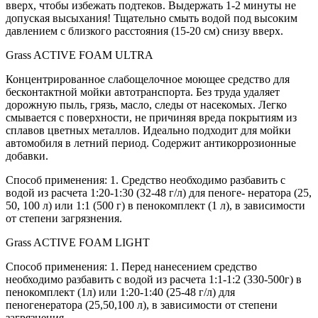
вверх, чтобы избежать подтеков. Выдержать 1-2 минуты не
допуская высыхания! Тщательно смыть водой под высоким
давлением с близкого расстояния (15-20 см) снизу вверх.
Grass ACTIVE FOAM ULTRA
Концентрированное слабощелочное моющее средство для
бесконтактной мойки автотранспорта. Без труда удаляет
дорожную пыль, грязь, масло, следы от насекомых. Легко
смывается с поверхности, не причиняя вреда покрытиям из
сплавов цветных металлов. Идеально подходит для мойки
автомобиля в летний период. Содержит антикоррозионные
добавки.
Способ применения: 1. Средство необходимо разбавить с
водой из расчета 1:20-1:30 (32-48 г/л) для пеноге- нератора (25,
50, 100 л) или 1:1 (500 г) в пенокомплект (1 л), в зависимости
от степени загрязнения.
Grass ACTIVE FOAM LIGHT
Способ применения: 1. Перед нанесением средство
необходимо разбавить с водой из расчета 1:1-1:2 (330-500г) в
пенокомплект (1л) или 1:20-1:40 (25-48 г/л) для
пеногенератора (25,50,100 л), в зависимости от степени
загрязнения.