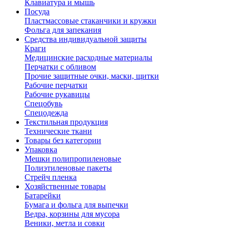
Клавиатура и мышь
Посуда
Пластмассовые стаканчики и кружки
Фольга для запекания
Средства индивидуальной защиты
Краги
Медицинские расходные материалы
Перчатки с обливом
Прочие защитные очки, маски, щитки
Рабочие перчатки
Рабочие рукавицы
Спецобувь
Спецодежда
Текстильная продукция
Технические ткани
Товары без категории
Упаковка
Мешки полипропиленовые
Полиэтиленовые пакеты
Стрейч пленка
Хозяйственные товары
Батарейки
Бумага и фольга для выпечки
Ведра, корзины для мусора
Веники, метла и совки